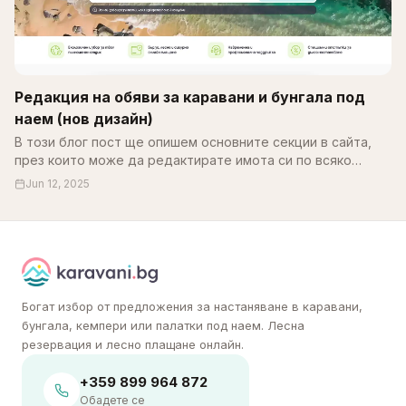
Редакция на обяви за каравани и бунгала под
наем (нов дизайн)
В този блог пост ще опишем основните секции в сайта,
през които може да редактирате имота си по всяко
време. В края на май месец обновихме част от
Jun 12, 2025
системата…
Богат избор от предложения за настаняване в каравани,
бунгала, кемпери или палатки под наем. Лесна
резервация и лесно плащане онлайн.
+359 899 964 872
Обадете се