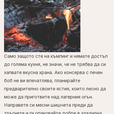
Само защото сте на къмпинг и нямате достъп
до голяма кухня, не значи, че не трябва да си
хапвате вкусна храна. Ако консерва с печен
боб не ви впечатлява, планирайте
предварително своите ястия, които лесно да
може да приготвите над лагерния огън.
Направете си месни шишчета преди да
тръгнете и ги опаковайте добре в хладилна