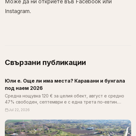
Може да ни откриете във
Facebook
или
Instagram
.
Свързани публикации
Юли е. Още ли има места? Каравани и бунгала
под наем 2026
Средна нощувка 120 € за целия обект, август е средно
47% свободен, септември е с една трета по-евтин.
Пълен справочник за цените, наличността и къмпингите
Jul 22, 2026
по Черноморието 2026.