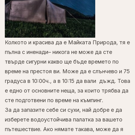
Колкото и красива да е Майката Природа, тя е
пълна с иненади– никога не може да сте
твърде сигурни какво ще бъде времето по
време на престоя ви. Може да е слънчево и 75
градуса в 10:00ч., а в 10:15 да вали дъжд. Това
е едно от основните неща, за които трябва да
сте подготвени по време на къмпинг.
За да запазите себе си сухи, най добре е да
изберете водоустойчива палатка за вашето
пътешествие. Ако нямате такава, може да я