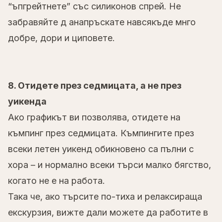
“ъпгрейтнете” със силиконов спрей. Не
забравяйте д анапръскате навсякъде мнго
добре, дори и циповете.
8. Отидете през седмицата, а не през
уикенда
Ако графикът ви позволява, отидете на
къмпинг през седмицата. Къмпингите през
всеки летен уикенд обикновено са пълни с
хора – и нормално всеки търси малко бягство,
когато не е на работа.
Така че, ако търсите по-тиха и релаксираща
екскурзия, вижте дали можете да работите в