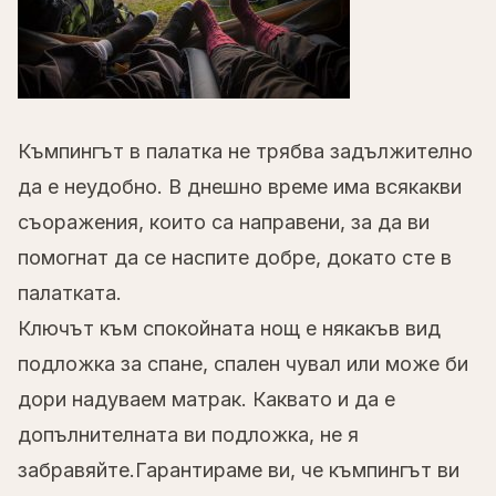
Къмпингът в палатка не трябва задължително
да е неудобно. В днешно време има всякакви
съоражения, които са направени, за да ви
помогнат да се наспите добре, докато сте в
палатката.
Ключът към спокойната нощ е някакъв вид
подложка за спане, спален чувал или може би
дори надуваем матрак. Каквато и да е
допълнителната ви подложка, не я
забравяйте.Гарантираме ви, че къмпингът ви