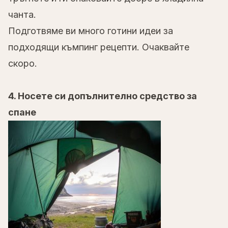
чанта.
Подготвяме ви много готини идеи за
подходящи къмпинг рецепти. Очаквайте
скоро.
4. Носете си допълнително средство за
спане