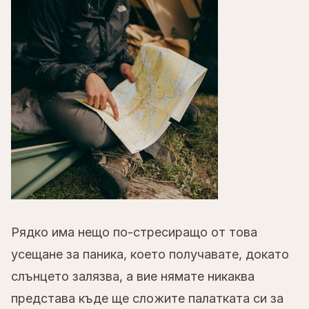
Рядко има нещо по-стресиращо от това
усещане за паника, което получавате, докато
слънцето залязва, а вие нямате никаква
представа къде ще сложите палатката си за