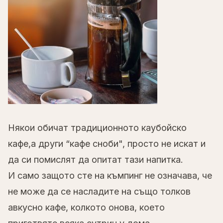
Някои обичат традиционното каубойско
кафе,а други “кафе сноби", просто не искат и
да си помислят да опитат тази напитка.
И само защото сте на къмпинг не означава, че
не може да се насладите на също толков
авкусно кафе, колкото онова, което