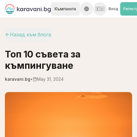
Skip to content
Къмпинги
🇪🇺
Вход
Регист
Назад към блога
Топ 10 съвета за
къмпингуване
karavani.bg
•
May 31, 2024