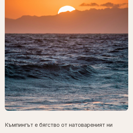
Къмпингът е бягство от натовареният ни