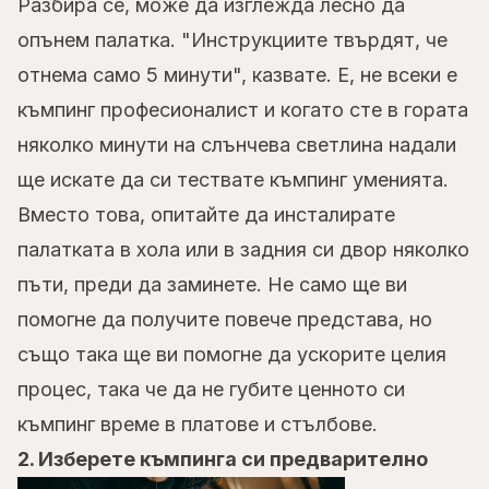
Разбира се, може да изглежда лесно да
опънем палатка. "Инструкциите твърдят, че
отнема само 5 минути", казвате. Е, не всеки е
къмпинг професионалист и когато сте в гората
няколко минути на слънчева светлина надали
ще искате да си тествате къмпинг уменията.
Вместо това, опитайте да инсталирате
палатката в хола или в задния си двор няколко
пъти, преди да заминете. Не само ще ви
помогне да получите повече представа, но
също така ще ви помогне да ускорите целия
процес, така че да не губите ценното си
къмпинг време в платове и стълбове.
2. Изберете къмпинга си предварително